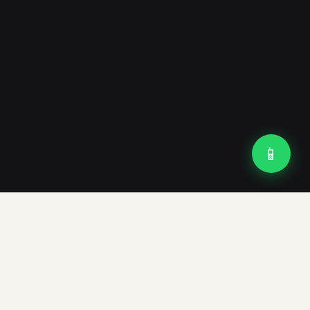
📱
ESTIMATION
RAPPORT
EXPERTISE
OFFICIEL
Gratuite
Tahiti,
Gratuit si
pour
Moorea &