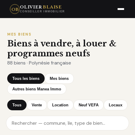
OLIVIER
BLAISE
OB
CONSEILLER IMMOBILIER
MES BIENS
Biens à vendre, à louer &
programmes neufs
88 biens · Polynésie française
Tous les biens
Mes biens
Autres biens Manea Immo
Tous
Vente
Location
Neuf VEFA
Locaux