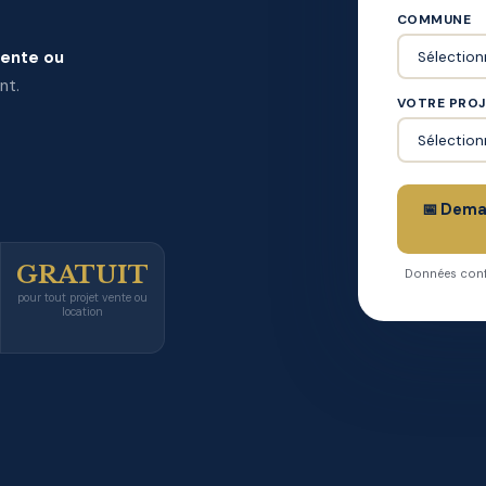
COMMUNE
ente ou
nt.
VOTRE PRO
📅 Dema
GRATUIT
Données confi
pour tout projet vente ou
location