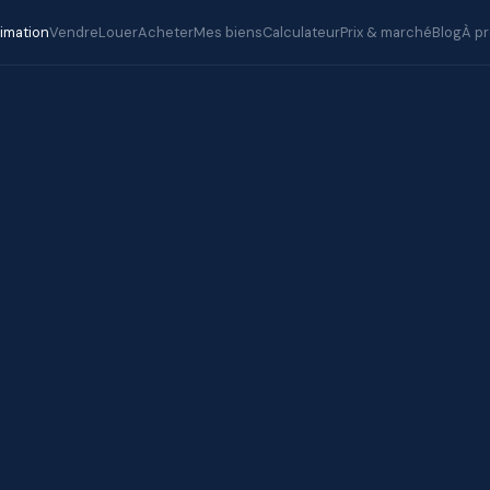
timation
Vendre
Louer
Acheter
Mes biens
Calculateur
Prix & marché
Blog
À p