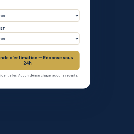
JET
nde d'estimation — Réponse sous
24h
dentielles. Aucun démarchage, aucune revente.