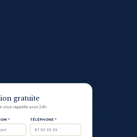
ion gratuite
je vous rappelle sous 24h
OM *
TÉLÉPHONE *