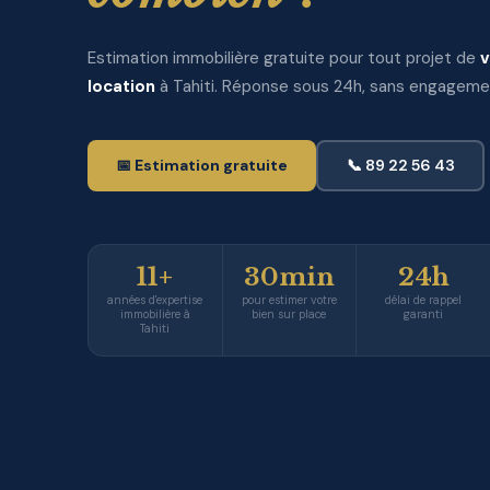
Estimation immobilière gratuite pour tout projet de
v
location
à Tahiti. Réponse sous 24h, sans engageme
📅 Estimation gratuite
📞 89 22 56 43
11+
30min
24h
années d'expertise
pour estimer votre
délai de rappel
immobilière à
bien sur place
garanti
Tahiti