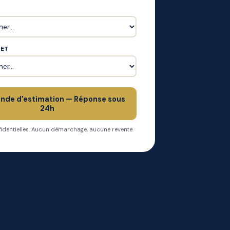
JET
nde d'estimation — Réponse sous
24h
dentielles. Aucun démarchage, aucune revente.