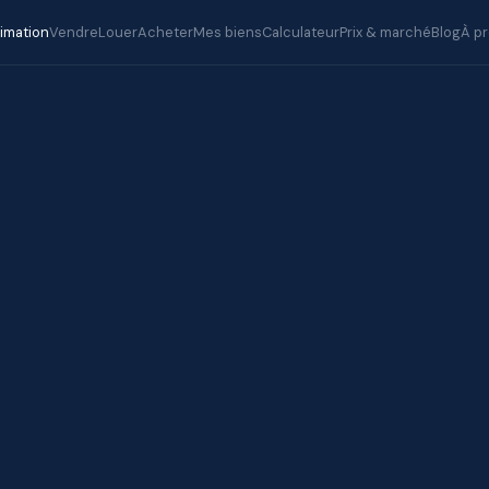
timation
Vendre
Louer
Acheter
Mes biens
Calculateur
Prix & marché
Blog
À p