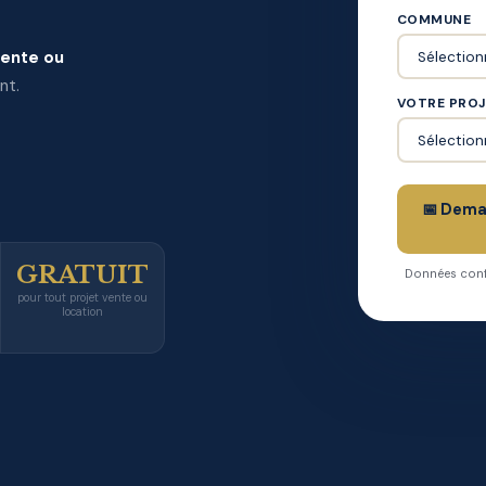
COMMUNE
ente ou
nt.
VOTRE PRO
📅 Dema
GRATUIT
Données confi
pour tout projet vente ou
location