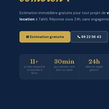
Estimation immobilière gratuite pour tout projet de
v
location
à Tahiti. Réponse sous 24h, sans engageme
📅 Estimation gratuite
📞 89 22 56 43
11+
30min
24h
années d'expertise
pour estimer votre
délai de rappel
immobilière à
bien sur place
garanti
Tahiti