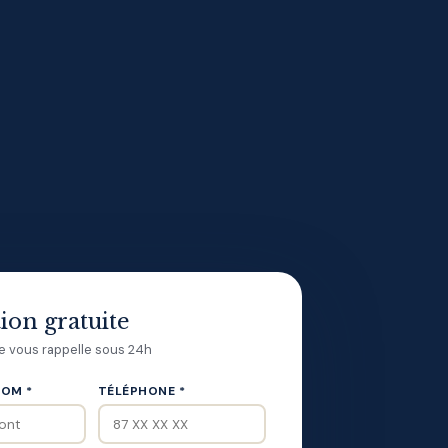
ion gratuite
je vous rappelle sous 24h
OM *
TÉLÉPHONE *